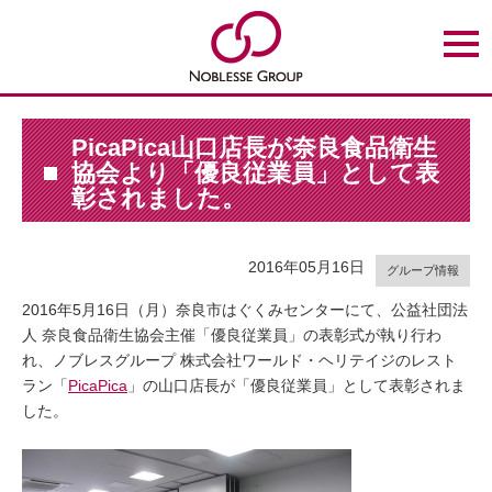
t
o
g
g
l
e
n
PicaPica山口店長が奈良食品衛生
a
協会より「優良従業員」として表
v
i
彰されました。
g
a
t
i
2016年05月16日
o
グループ情報
n
2016年5月16日（月）奈良市はぐくみセンターにて、公益社団法
人 奈良食品衛生協会主催「優良従業員」の表彰式が執り行わ
れ、ノブレスグループ 株式会社ワールド・ヘリテイジのレスト
ラン「
PicaPica
」の山口店長が「優良従業員」として表彰されま
した。