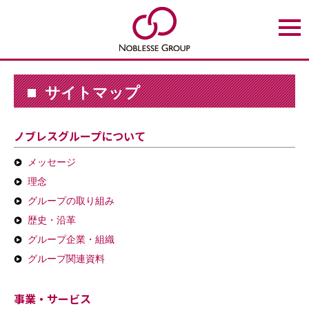
t
o
g
g
l
e
n
サイトマップ
a
v
i
g
ノブレスグループについて
a
t
i
メッセージ
o
n
理念
グループの取り組み
歴史・沿革
グループ企業・組織
グループ関連資料
事業・サービス