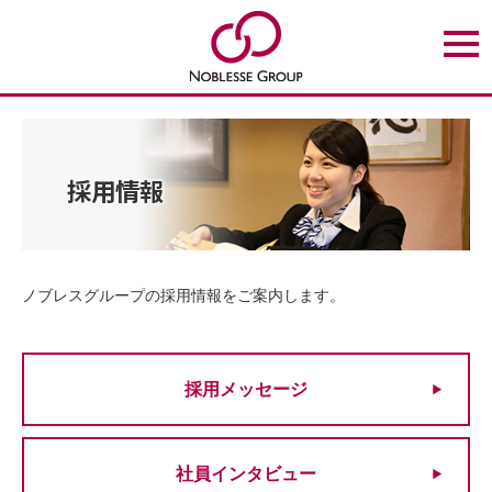
t
o
g
g
l
e
n
a
v
採用情報
i
g
a
t
i
o
n
ノブレスグループの採用情報をご案内します。
採用メッセージ
社員インタビュー