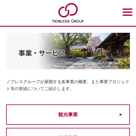
t
o
g
g
l
e
n
a
v
事業・サービス
i
g
a
t
i
o
n
ノブレスグループが展開する各事業の概要、また事業プロジェク
ト等の実績についてご紹介します。
観光事業