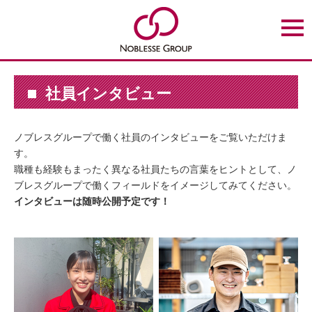
t
o
g
g
l
e
n
社員インタビュー
a
v
i
g
ノブレスグループで働く社員のインタビューをご覧いただけま
a
t
す。
i
職種も経験もまったく異なる社員たちの言葉をヒントとして、ノ
o
n
ブレスグループで働くフィールドをイメージしてみてください。
インタビューは随時公開予定です！