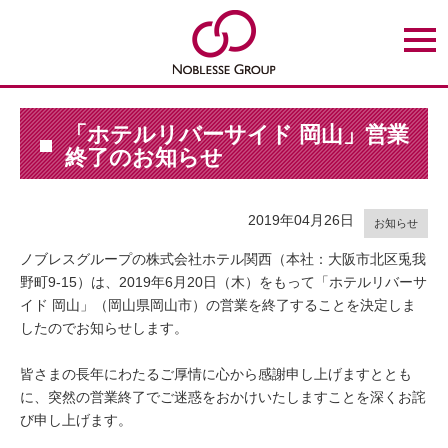
t
o
g
g
l
e
n
「ホテルリバーサイド 岡山」営業
a
終了のお知らせ
v
i
g
a
t
2019年04月26日
お知らせ
i
o
ノブレスグループの株式会社ホテル関西（本社：大阪市北区兎我
n
野町9-15）は、2019年6月20日（木）をもって「ホテルリバーサ
イド 岡山」（岡山県岡山市）の営業を終了することを決定しま
したのでお知らせします。
皆さまの長年にわたるご厚情に心から感謝申し上げますととも
に、突然の営業終了でご迷惑をおかけいたしますことを深くお詫
び申し上げます。