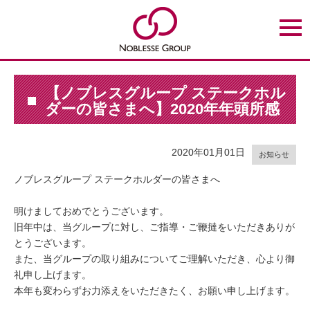
t
o
g
g
l
e
n
【ノブレスグループ ステークホル
a
ダーの皆さまへ】2020年年頭所感
v
i
g
a
t
2020年01月01日
お知らせ
i
o
ノブレスグループ ステークホルダーの皆さまへ
n
明けましておめでとうございます。
旧年中は、当グループに対し、ご指導・ご鞭撻をいただきありが
とうございます。
また、当グループの取り組みについてご理解いただき、心より御
礼申し上げます。
本年も変わらずお力添えをいただきたく、お願い申し上げます。