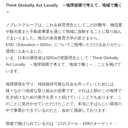
Think Globally, Act Locally ～地球規模で考えて、地域で働く
～
ノブレスグループは、これを経営理念としてこの20数年、物流業
や観光業また不動産事業を通じて地域に貢献することに取り組ん
でまいりました。地元の奈良教育大学の皆さまから、
ESD（Education＋SDGs）についてご指導いただけるありがたい
環境にもありました。
いま、日本の環境省はSDGsの実践理念として「Think Globally,
Act Locally ～地球規模で考えて、地域で働く～」ことを掲げて
います。
地球環境を守り、持続維持可能な社会を作っていくためには、
様々なかつ地道な取り組みが必要です。それは人類がこの地球で
生き続けるための努力を営々と続けていくことでもあります。こ
のことに気付かせていただけたことで、本当にすばらしい環境の
中で事業ができているのだと、改めて感謝しております。
国連で掲げられているのは「17のゴール・169のターゲット・