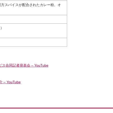
の漢方スパイスが配合されたカレー粉。オ
カ）
同記者発表会 – YouTube
YouTube