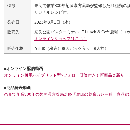
特徴
奈良で創業800年菊岡漢方薬局が監修した21種類
リジナルレシピ付。
発売日
2023年3月1日（水）
販売先
奈良公園バスターミナル1F Lunch & Cafe鹿珈（ロ
オンラインショップはこちら
販売価格
￥880（税込）※３パック入り（6人前）
■オンライン配信動画
オンライン併用ハイブリッド型×フォロー研修付き！新商品＆新サービス合
■商品発表動画
奈良で創業800年の菊岡漢方薬局監修「鹿珈の薬膳カレー粉」商品紹介 – 