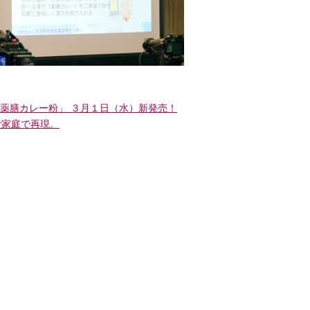
の薬膳カレー粉」 ３月１日（水）新発売！
ご家庭で再現。