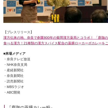
【プレスリリース】
漢方伝来の地、奈良で創業800年の菊岡漢方薬局とコラボ！ 「鹿珈
食べる漢方！21種類の漢方スパイス配合の薬膳ローカーボカレーを
■来場メディア
・奈良テレビ放送
・NHK奈良支局
・産経新聞社
・奈良新聞社
・読売新聞社
・MBSラジオ
・ABC開発
『鹿珈の薬膳カレー粉』