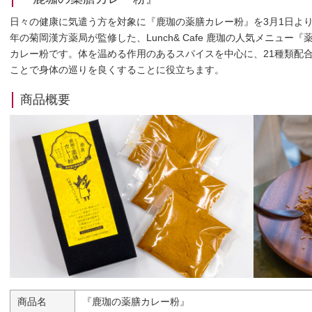
日々の健康に気遣う方を対象に『鹿珈の薬膳カレー粉』を3月1日より
年の菊岡漢方薬局が監修した、Lunch& Cafe 鹿珈の人気メニュ
カレー粉です。体を温める作用のあるスパイスを中心に、21種類配
ことで身体の巡りを良くすることに役立ちます。
商品概要
商品名
『鹿珈の薬膳カレー粉』