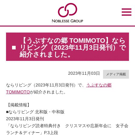
t
o
g
g
l
e
n
【うぶすなの郷 TOMIMOTO】なら
a
リビング（2023年11月3日発刊）で
v
i
紹介されました。
g
a
t
i
2023年11月03日
o
メディア掲載
n
ならリビング（2023年11月3日発刊）で、
うぶすなの郷
TOMIMOTO
が紹介されました。
【掲載情報】
■ならリビング 北和版・中和版
2023年11月3日発刊
「ならリビング読者特典付き クリスマスや忘新年会に 女子会
ランチ＆ディナー」P.3上段