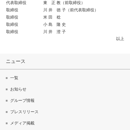
代表取締役
東 正 教（前取締役）
取締役
川 井 徳 子（前代表取締役）
取締役
米 田 稔
取締役
小 島 隆 史
取締役
川 井 澄 子
以上
ニュース
一覧
お知らせ
グループ情報
プレスリリース
メディア掲載