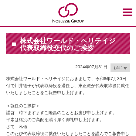
t
o
g
g
l
e
n
株式会社ワールド・ヘリテイジ
a
代表取締役交代のご挨拶
v
i
g
a
t
2024年07月31日
お知らせ
i
o
株式会社ワールド・ヘリテイジにおきまして、令和6年7月30日
n
付で川井徳子が代表取締役を退任し、東正教が代表取締役に就任
いたしましたことをご報告申し上げます。
＜就任のご挨拶＞
謹啓 時下ますますご隆昌のこととお慶び申し上げます。
平素は格別のご高配を賜り厚く御礼申し上げます。
さて 私儀
このたび代表取締役に就任いたしましたことを謹んでご報告申し