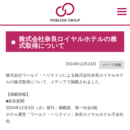
t
o
g
g
l
e
n
株式会社奈良ロイヤルホテルの株
a
式取得について
v
i
g
a
t
2024年12月24日
メディア掲載
i
o
株式会社ワールド・ヘリテイジによる株式会社奈良ロイヤルホテ
n
ルの株式取得について、メディアで掲載されました。
【掲載情報】
■奈良新聞
2024年12月3日（火）発刊：掲載面 第一社会3面
ホテル運営「ワールド・ヘリテイジ」奈良ロイヤルホテル子会社
化