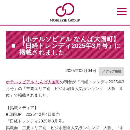
t
o
g
g
l
e
n
【ホテルソビアル なんば大国町】
a
『日経トレンディ2025年3月号』に
v
i
掲載されました。
g
a
t
i
2025年02月04日
o
メディア掲載
n
ホテルソビアル なんば大国町
の朝食が『日経トレンディ2025年3
月号』の「主要エリア別 ビジホ朝食人気ランキング 大阪 3
位」で掲載されました。
【掲載メディア】
■日経BP 2025年2月4日販売
『日経トレンディ2025年3月号』
掲載面：主要エリア別 ビジホ朝食人気ランキング 大阪、『ホ