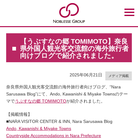
t
o
g
g
l
e
n
【うぶすなの郷 TOMIMOTO】奈良
a
県外国人観光客交流館の海外旅行者
v
i
向けブログで紹介されました。
g
a
t
i
2025年06月21日
o
メディア掲載
n
奈良県外国人観光客交流館の海外旅行者向けブログ、“Nara
Sarusawa Blog”にて、Ando, Kawanishi & Miyake Townsのテー
マで
うぶすなの郷 TOMIMOTO
が紹介されました。
【掲載情報】
■NARA VISITOR CENTER & INN, Nara Sarusawa Blog
Ando, Kawanishi & Miyake Towns
Countryside Accommodations in Nara Prefecture