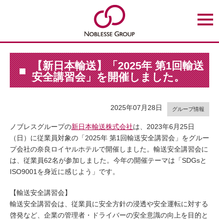
t
o
g
g
l
e
n
【新日本輸送】「2025年 第1回輸送
a
安全講習会」を開催しました。
v
i
g
a
t
2025年07月28日
グループ情報
i
o
ノブレスグループの
新日本輸送株式会社
は、2023年6月25日
n
（日）に従業員対象の「2025年 第1回輸送安全講習会」をグルー
プ会社の奈良ロイヤルホテルで開催しました。輸送安全講習会に
は、従業員62名が参加しました。今年の開催テーマは「SDGsと
ISO9001を身近に感じよう」です。
【輸送安全講習会】
輸送安全講習会は、従業員に安全方針の浸透や安全運転に対する
啓発など、企業の管理者・ドライバーの安全意識の向上を目的と