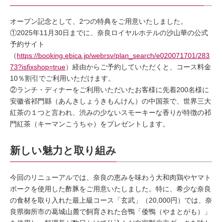
オープン記念として、2つの特典をご用意いたしました。
①2025年11月30日までに、奈良ロイヤルホテルの沙山華の公式
予約サイト
（
https://booking.ebica.jp/webrsv/plan_search/e020071701/283
73?isfixshop=true
）経由からご予約していただくと、コース料金
10％割引でご利用いただけます。
②ランチ・ディナーをご利用いただいたお客様に先着200名様に
安徽省祁門縣（あんきしょうきもんけん）の中国茶で、世界三大
紅茶の１つと言われ、渋みの少ないスモーキーな香りが特徴の祁
門紅茶（キーマンこうちゃ）をプレゼントします。
新しい魅力と取り組み
今回のリニューアルでは、奈良の恵みを味わう大和肉鶏やヤマト
ポークを使用した酢豚をご用意いたしました。特に、希少な奈良
の食材を取り入れた最上級コース「玄武」（20,000円）では、奈
良県御所市の葛城山麓で飼育された合鴨「倭鴨（やまとがも）」