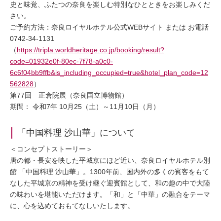
史と味覚、ふたつの奈良を楽しむ特別なひとときをお楽しみくだ
さい。
ご予約方法：奈良ロイヤルホテル公式WEBサイト または お電話
0742-34-1131
（
https://tripla.worldheritage.co.jp/booking/result?
code=01932e0f-80ec-7f78-a0c0-
6c6f04bb9ffb&is_including_occupied=true&hotel_plan_code=12
562828
）
第77回 正倉院展（奈良国立博物館）
期間： 令和7年 10月25（土）～11月10日（月）
「中国料理 沙山華」について
＜コンセプトストーリー＞
唐の都・長安を映した平城京にほど近い、奈良ロイヤルホテル別
館 「中国料理 沙山華」。1300年前、国内外の多くの賓客をもて
なした平城京の精神を受け継ぐ迎賓館として、和の趣の中で大陸
の味わいを堪能いただけます。「和」と「中華」の融合をテーマ
に、心を込めておもてなしいたします。