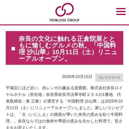
t
o
g
g
l
e
n
奈良の文化に触れる正倉院展とと
a
もに愉しむグルメの秋。「中国料
v
i
理 沙山華」10月11日（土）リニュ
g
ーアルオープン。
a
t
i
o
n
2025年10月15日
プレスリリース
平城京にほど近い、赤レンガの趣ある迎賓館、株式会社奈良ロイ
ヤルホテル（所在地：奈良県奈良市法華寺町２５４の1番地 代
表取締役：東 正教）が運営する「中国料理 沙山華」は2025年10
月11日（土）にリニューアルオープンしました。新しいコンセプ
トは、「古（いにしえ）の旅路が導いた奈良の恵みを紡ぐ中国料
理」。奈良ならではの食材や季節の恵みを生かした料理で、皆さ
まをお迎えいたします。