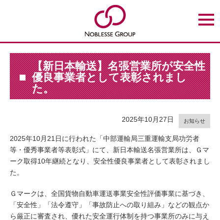
t
o
g
g
l
e
n
【新日本輸送】名張営業所が安全性
a
優良事業者として表彰されまし
v
i
た。
g
a
t
i
2025年10月27日
o
お知らせ
n
2025年10月21日に行われた「中部運輸局三重運輸支局功労者
等・優秀事業者等表彰式」にて、新日本輸送名張営業所は、Ｇマ
ーク取得10年継続となり、安全性優良事業者として表彰されまし
た。
Ｇマークは、全国貨物自動車運送事業安全性評価事業に基づき、
「安全性」「法令遵守」「事故防止への取り組み」などの観点か
ら厳正に審査され、優れた安全運行体制を持つ事業所のみに与え