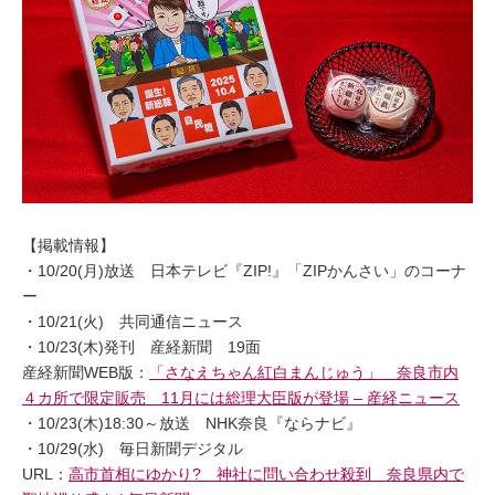
【掲載情報】
・10/20(月)放送 日本テレビ『ZIP!』「ZIPかんさい」のコーナ
ー
・10/21(火) 共同通信ニュース
・10/23(木)発刊 産経新聞 19面
産経新聞WEB版：
「さなえちゃん紅白まんじゅう」 奈良市内
４カ所で限定販売 11月には総理大臣版が登場 – 産経ニュース
・10/23(木)18:30～放送 NHK奈良『ならナビ』
・10/29(水) 毎日新聞デジタル
URL：
高市首相にゆかり? 神社に問い合わせ殺到 奈良県内で