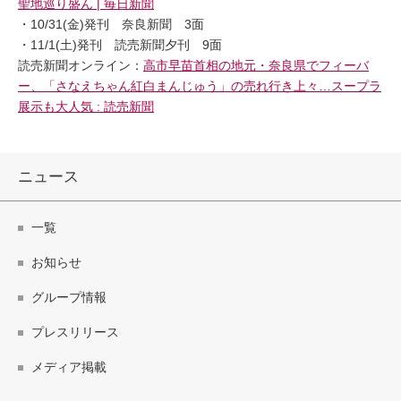
聖地巡り盛ん | 毎日新聞
・10/31(金)発刊 奈良新聞 3面
・11/1(土)発刊 読売新聞夕刊 9面
読売新聞オンライン：
高市早苗首相の地元・奈良県でフィーバ
ー、「さなえちゃん紅白まんじゅう」の売れ行き上々…スープラ
展示も大人気 : 読売新聞
ニュース
一覧
お知らせ
グループ情報
プレスリリース
メディア掲載