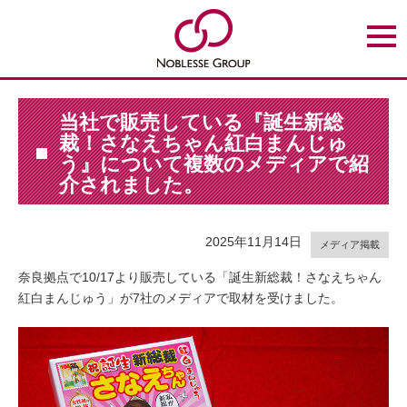
t
o
g
g
l
e
n
当社で販売している『誕生新総
a
裁！さなえちゃん紅白まんじゅ
v
i
う』について複数のメディアで紹
g
介されました。
a
t
i
o
n
2025年11月14日
メディア掲載
奈良拠点で10/17より販売している「誕生新総裁！さなえちゃん
紅白まんじゅう」が7社のメディアで取材を受けました。