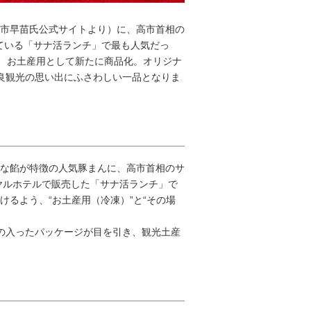
市早苗氏公式サイトより）に、高市首相の
している「サナ活ランチ」で最も人気だっ
う、お土産用として新たに商品化。オリジナ
奈良観光の思い出にふさわしい一品となりま
な餡が特徴の人気豚まんに、高市首相のサ
ヤルホテルで販売した「サナ活ランチ」で
るよう、“お土産用（冷凍）”と“その場
 の入ったパッケージが目を引き、観光土産