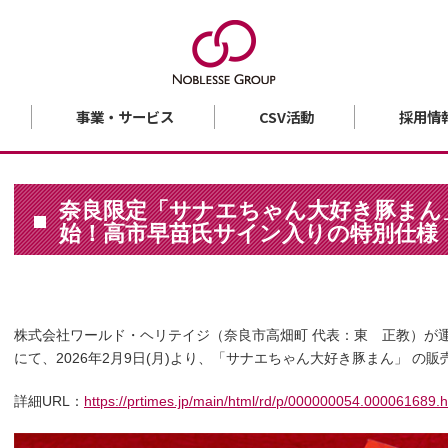
事業・サービス
CSV活動
採用情
奈良限定「サナエちゃん大好き豚まん」
始！高市早苗氏サイン入りの特別仕様
株式会社ワールド・ヘリテイジ（奈良市高畑町 代表：東 正教）が
にて、2026年2月9日(月)より、「サナエちゃん大好き豚まん」 の
詳細URL：
https://prtimes.jp/main/html/rd/p/000000054.000061689.h