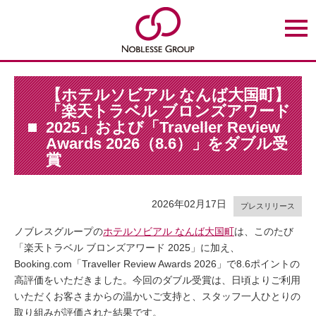
t
o
g
g
l
e
n
【ホテルソビアル なんば大国町】
a
「楽天トラベル ブロンズアワード
v
i
2025」および「Traveller Review
g
Awards 2026（8.6）」をダブル受
a
t
賞
i
o
n
2026年02月17日
プレスリリース
ノブレスグループの
ホテルソビアル なんば大国町
は、このたび
「楽天トラベル ブロンズアワード 2025」に加え、
Booking.com「Traveller Review Awards 2026」で8.6ポイントの
高評価をいただきました。今回のダブル受賞は、日頃よりご利用
いただくお客さまからの温かいご支持と、スタッフ一人ひとりの
取り組みが評価された結果です。