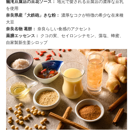
籠滝豆腐店の豆花ソース：
地元で愛される豆腐店の濃厚な豆乳
を使用
奈良県産「大鉄砲」きな粉：
濃厚なコクが特徴の希少な在来種
大豆
奈良名物 葛餅：
奈良らしい食感のアクセント
薬膳エッセンス：
クコの実、セイロンシナモン、藻塩、蜂蜜、
自家製新生姜シロップ