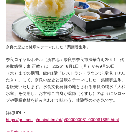
奈良の歴史と健康をテーマにした「薬膳養生氷」
奈良ロイヤルホテル（所在地：奈良県奈良市法華寺町254-1、代
表取締役：東 正教）は、2026年6月1日（月）から9月30日
（水）までの期間、館内1階「レストラン・ラウンジ 扇滝（せん
たき）」にて、奈良の歴史と健康をテーマにした「薬膳養生氷」
を販売いたします。氷食文化発祥の地とされる奈良の純氷「大和
氷室」を使用し、お客様ご自身が薬師（くすし）のようにシロッ
プや薬膳食材を組み合わせて味わう、体験型のかき氷です。
詳細URL：
https://prtimes.jp/main/html/rd/p/000000061.000061689.html