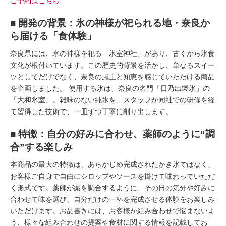
ご予約はこちら
■ 開発の背景：氷の神様が祀られる地・奈良か
ら届ける「食体験」
奈良県には、氷の神様を祀る「氷室神社」があり、古くから氷食
文化が根付いています。この歴史的背景を活かし、単なるスイー
ツとしてだけでなく、奈良の風土と知恵を感じていただける商品
を企画しました。 使用する氷は、奈良の名門「日乃出製氷」の
「大和氷室」。雑味のない純氷を、スタッフが同社での研修を経
て習得した技術で、一皿ずつ丁寧に削り出します。
■ 特徴：自分の好みに合わせ、薬師のように“調
合”する楽しみ
本商品の最大の特徴は、あらかじめ完成されたかき氷ではなく、
お客様ご自身で自由にシロップやソースを掛けて味わっていただ
く形式です。薬師が薬を調合するように、その日の気分や好みに
合わせて味を選び、自分だけの一杯を完成させる体験をお楽しみ
いただけます。お品書きには、お客様が組み合わせで悩まないよ
う、様々な組み合わせの提案や食材に関する情報を記載してお