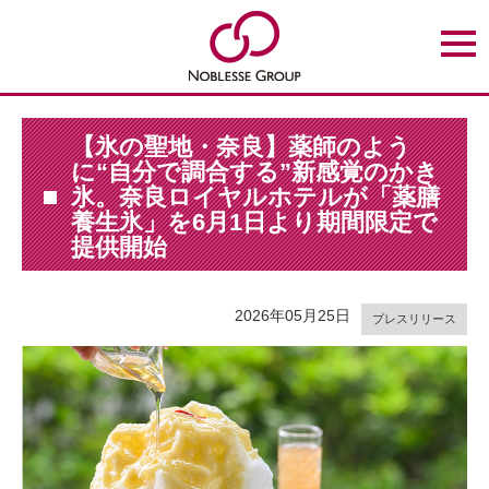
t
o
g
g
l
e
n
【氷の聖地・奈良】薬師のよう
a
に“自分で調合する”新感覚のかき
v
i
氷。奈良ロイヤルホテルが「薬膳
g
養生氷」を6月1日より期間限定で
a
t
提供開始
i
o
n
2026年05月25日
プレスリリース