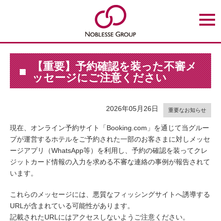
t
o
g
g
l
e
n
【重要】予約確認を装った不審メ
a
ッセージにご注意ください
v
i
g
a
t
2026年05月26日
重要なお知らせ
i
o
現在、オンライン予約サイト「Booking.com」を通じて当グルー
n
プが運営するホテルをご予約された一部のお客さまに対しメッセ
ージアプリ（WhatsApp等）を利用し、予約の確認を装ってクレ
ジットカード情報の入力を求める不審な連絡の事例が報告されて
います。
これらのメッセージには、悪質なフィッシングサイトへ誘導する
URLが含まれている可能性があります。
記載されたURLにはアクセスしないようご注意ください。