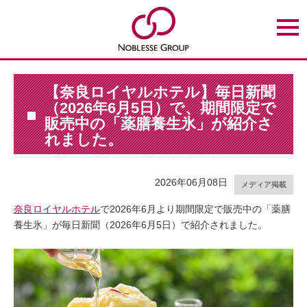
t
o
g
g
l
e
n
【奈良ロイヤルホテル】毎日新聞
a
（2026年6月5日）で、期間限定で
v
i
販売中の「薬膳養生氷」が紹介さ
g
れました。
a
t
i
o
n
2026年06月08日
メディア掲載
奈良ロイヤルホテル
で2026年6月より期間限定で販売中の「薬膳
養生氷」が毎日新聞（2026年6月5日）で紹介されました。