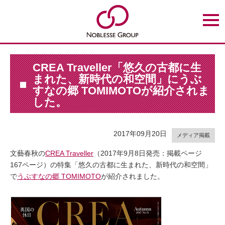
t
o
g
g
l
e
n
CREA Traveller「悠久の古都に生
a
まれた、新時代の和空間」にうぶ
v
i
すなの郷 TOMIMOTOが紹介されま
g
した。
a
t
i
o
n
2017年09月20日
メディア掲載
文藝春秋の
CREA Traveller
（2017年9月8日発売：掲載ページ
167ページ）の特集「悠久の古都に生まれた、新時代の和空間」
で
うぶすなの郷 TOMIMOTO
が紹介されました。