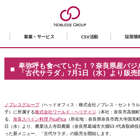
事業・サービス
CSV活動
採用情
卑弥呼も食べていた！？奈良県産バジ
「古代サラダ」7月1日（水）より販売
ノブレスグループ
（ヘッドオフィス：株式会社ノブレス・セントラル 奈
子）に所属する
株式会社ワールド・ヘリテイジ
（本社：奈良市高畑町
る、
奈良スペイン料理 PicaPica
（所在地：奈良県奈良市西大寺国見町1-
日（水）より、農業法人寺田農園（奈良県葛城市大畑53 /代表取締
った新メニュー、「古代サラダ」の販売を開始します。