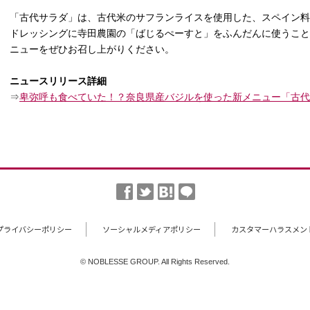
「古代サラダ」は、古代米のサフランライスを使用した、スペイン料
ドレッシングに寺田農園の「ばじるぺーすと」をふんだんに使うこと
ニューをぜひお召し上がりください。
ニュースリリース詳細
⇒
卑弥呼も食べていた！？奈良県産バジルを使った新メニュー「古代
プライバシーポリシー
ソーシャルメディアポリシー
カスタマーハラスメン
© NOBLESSE GROUP. All Rights Reserved.