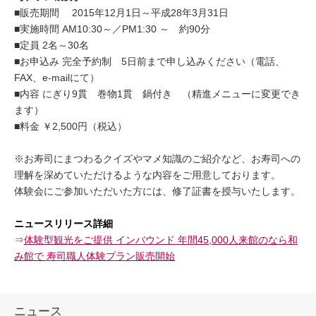
■販売期間 2015年12月1日～平成28年3月31日
■実施時間 AM10:30～／PM1:30 ～ 約90分
■定員 2名～30名
■お申込み 完全予約制 5日前まで申し込みください（電話、
FAX、e-mailにて）
■内容 にぎり9貫 巻物1貫 鍋付き （精進メニューに変更でき
ます）
■料金 ￥2,500円（税込）
※お寿司にまつわるクイズやマメ知識のご紹介など、お寿司への
理解を深めていただけるような内容をご用意しております。
体験会にご参加いただいた方には、修了証書を授与いたします。
ニュースリリース詳細
⇒
体験型観光をご提供 インバウンド 年間45,000人来館のなら和
み館で 寿司職人体験プラン販売開始
ニュース