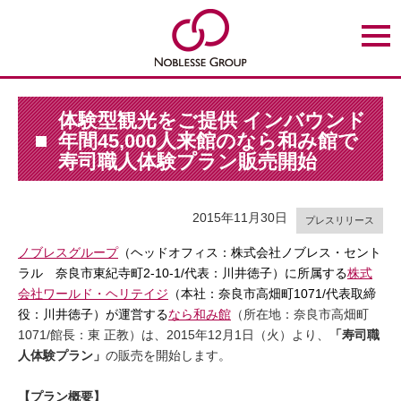
t
o
g
g
l
e
n
体験型観光をご提供 インバウンド
a
年間45,000人来館のなら和み館で
v
i
寿司職人体験プラン販売開始
g
a
t
i
2015年11月30日
o
プレスリリース
n
ノブレスグループ
（ヘッドオフィス：株式会社ノブレス・セント
ラル 奈良市東紀寺町2-10-1/代表：川井徳子）に所属する
株式
会社ワールド・ヘリテイジ
（本社：奈良市高畑町1071/代表取締
役：川井徳子）が運営する
なら和み館
（所在地：奈良市高畑町
1071/館長：東 正教）は、2015年12月1日（火）より、
「寿司職
人体験プラン」
の販売を開始します。
【プラン概要】