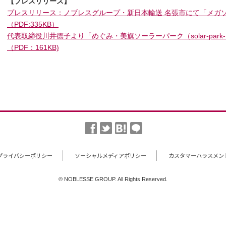
【プレスリリース】
プレスリリース：ノブレスグループ・新日本輸送 名張市にて「メガ
（PDF:335KB）
代表取締役川井徳子より「めぐみ・美旗ソーラーパーク（solar‐park
（PDF：161KB)
プライバシーポリシー
ソーシャルメディアポリシー
カスタマーハラスメン
© NOBLESSE GROUP. All Rights Reserved.