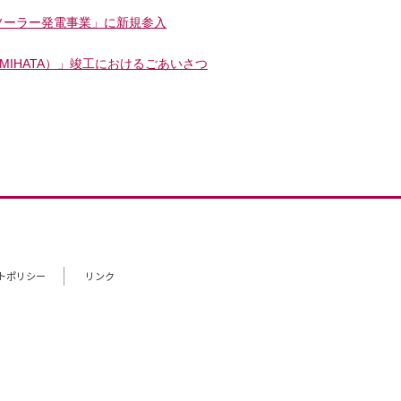
ソーラー発電事業」に新規参入
‐MIHATA）」竣工におけるごあいさつ
トポリシー
リンク