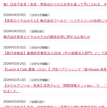
推し活女子必見！奈良・秀長ゆかりの三社寺を巡って手に入れる、
2026年04月03日
メディア掲載
【奈良ロイヤルホテル】株式会社ワールド・ヘリテイジへの合併につ
2026年04月01日
お知らせ
株式会社奈良ロイヤルホテルの吸収合併に関するお知らせ
2026年03月31日
グループ情報
【新日本輸送】健康経営優良法人2026（中小規模法人部門）として
2026年03月24日
メディア掲載
【Lunch & Cafe 鹿珈（ロカ）】JTBパブリッシング『旅×Scope
2026年03月13日
メディア掲載
【ホテルアジール・奈良】読売テレビ『関西情報ネットten.』で、
れました。
2026年03月05日
お知らせ