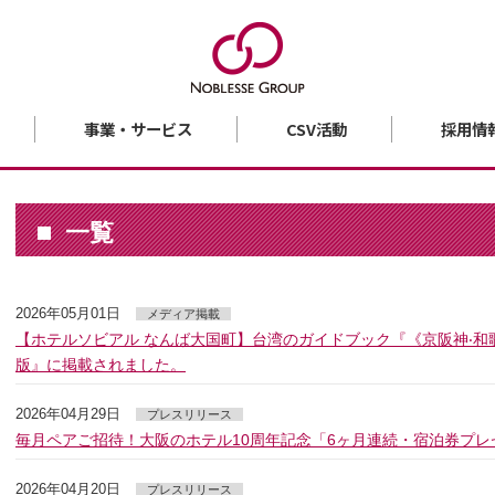
事業・サービス
CSV活動
採用情
一覧
2026年05月01日
メディア掲載
【ホテルソビアル なんば大国町】台湾のガイドブック『《京阪神‧和歌山
版』に掲載されました。
2026年04月29日
プレスリリース
毎月ペアご招待！大阪のホテル10周年記念「6ヶ月連続・宿泊券プレゼン
2026年04月20日
プレスリリース